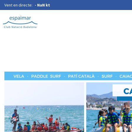
Vent en directe:
-
NaN kt