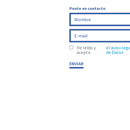
Ponte en contacto
He leído y
el aviso leg
acepto
de Datos