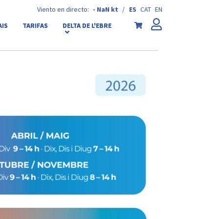
Viento en directo:
-
NaN kt
/
ES
CAT
EN
AIS
TARIFAS
DELTA DE L'EBRE