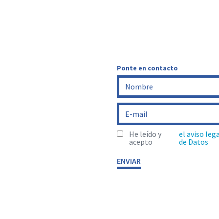
Ponte en contacto
He leído y
el aviso leg
acepto
de Datos